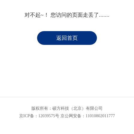
对不起~！ 您访问的页面走丢了.......
返回首页
版权所有：硕方科技（北京）有限公司
京ICP备：12039575号
京公网安备：11010802011777