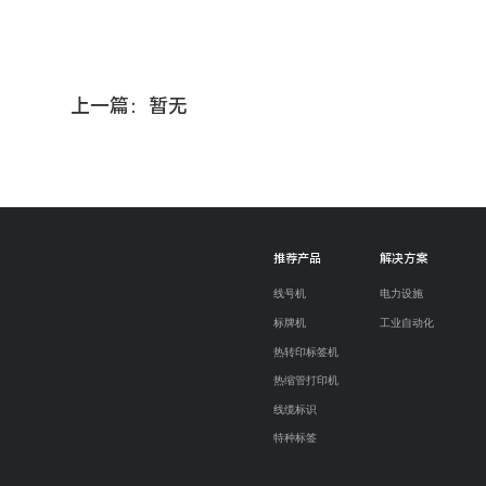
上一篇：暂无
推荐产品
解决方案
线号机
电力设施
标牌机
工业自动化
热转印标签机
热缩管打印机
线缆标识
特种标签