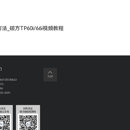
硕方TP60i/66i视频教程
们
TOP
610538843
10-
96
0-609-
码关注
扫码关注
信公众号
硕方微信视频号