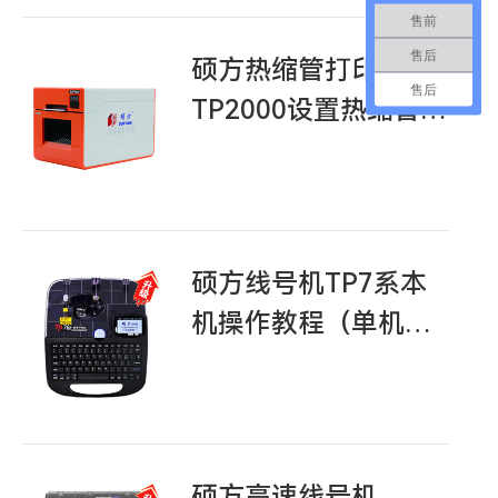
售前
售后
硕方热缩管打印机
售后
TP2000设置热缩管规
格步骤_视频教程
硕方线号机TP7系本
机操作教程（单机按
键教程）
硕方高速线号机