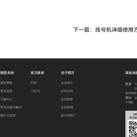
下一篇：线号机详细使用方法_
服务支持
官方媒体
关于硕方
联系我
服务网络
抖音
企业简介
售前：18
0
售后政策
小红书
合作伙伴
629685
售后：40
下载中心
企业荣誉
1188
常见问题与解决
企业新闻
扫
硕方云固资
硕方印刷厂
硕方微