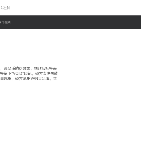
操作视频
，高品质防伪效果，粘贴后标签表
留下“VOID”印记，硕方专注热转
现货、硕方SUPVAN大品牌，售