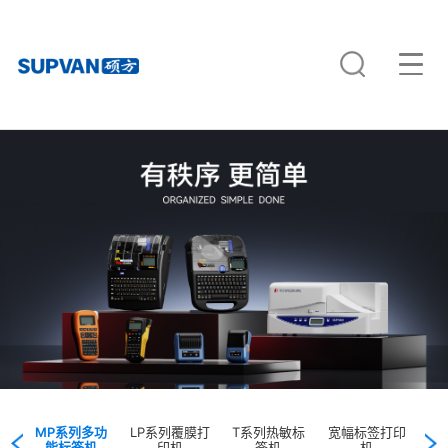
机
MP系列多功
LP系列覆膜打
T系列热敏标
宽幅标签打印
B
能标签机
印机
签机
机