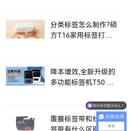
分类标签怎么制作?硕
方T16家用标签打印
机视频教程
降本增效,全新升级的
多功能标签机T50 Pro
来了!
现在有优惠活动么？
打印材料能定制吗？
在线咨询
覆膜标签带和线缆标
售前
签带有什么区别