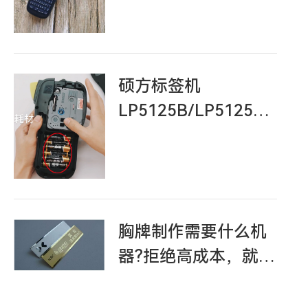
牙？
硕方标签机
LP5125B/LP5125BT
打印无字怎么解决
胸牌制作需要什么机
器?拒绝高成本，就用
硕方标签机
LP5125BT