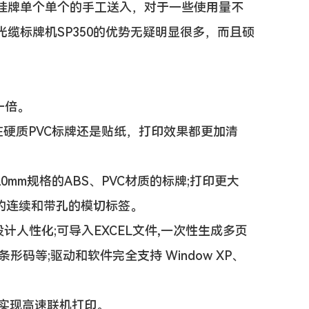
挂牌单个单个的手工送入，对于一些使用量不
缆标牌机SP350的优势无疑明显很多，而且硕
一倍。
在硬质PVC标牌还是贴纸，打印效果都更加清
mm规格的ABS、PVC材质的标牌;打印更大
材质的连续和带孔的模切标签。
,设计人性化;可导入EXCEL文件,一次性生成多页
码等;驱动和软件完全支持 Window XP、
，实现高速联机打印。